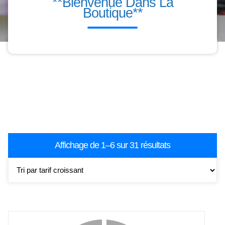
**Bienvenue Dans La
Boutique**
BOUTIQUE
Trié
Affichage de 1–6 sur 31 résultats
par
prix
croissant