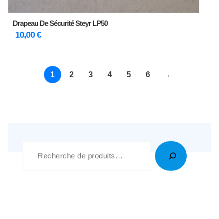
Drapeau De Sécurité Steyr LP50
10,00
€
1
2
3
4
5
6
→
Recherche