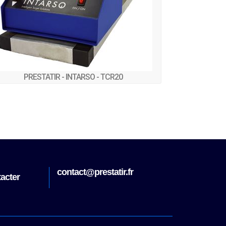
PRESTATIR - INTARSO - TCR20
.fr
contact@pre
Nous contacter