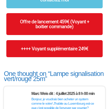
Offre de lancement 459€ (Voyant +
boitier commande)
++++ Voyant supplémentaire 249€
One thought on “
Lampe signalisation
vert/rouge 25m
”
Marc Weis
dit :
4 juillet 2025 à 8 h 00 min
Bonjour, je voudrais bien acheter un system
comme le votre! J‘habite au Luxembourg est-ce
que c‘est possible de l‘envoyer par courrier?