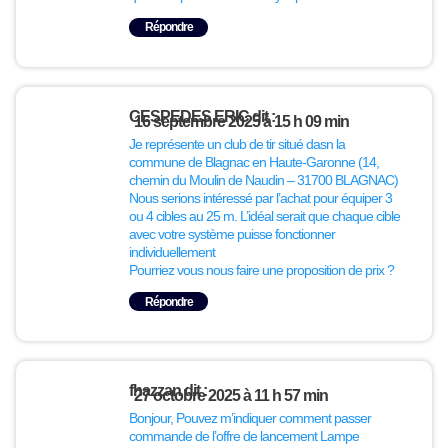
Répondre
CESPEDES ERIC
dit :
16 septembre 2025 à 15 h 09 min
Je représente un club de tir situé dasn la
commune de Blagnac en Haute-Garonne (14,
chemin du Moulin de Naudin – 31700 BLAGNAC)
Nous serions intéressé par l’achat pour équiper 3
ou 4 cibles au 25 m. L’idéal serait que chaque cible
avec votre système puisse fonctionner
individuellement
Pourriez vous nous faire une proposition de prix ?
Répondre
fhazzan
dit :
27 octobre 2025 à 11 h 57 min
Bonjour, Pouvez m’indiquer comment passer
commande de l’offre de lancement Lampe