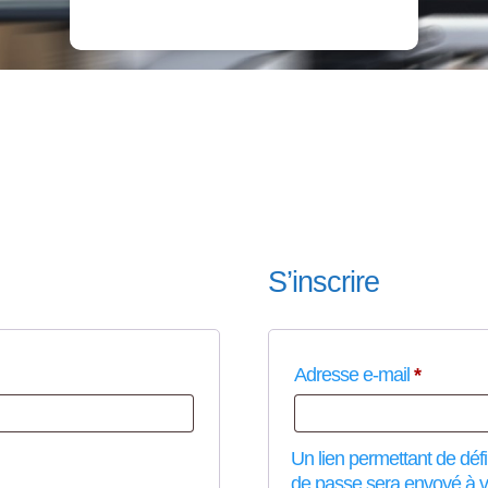
S’inscrire
O
Adresse e-mail
*
b
l
Un lien permettant de déf
de passe sera envoyé à v