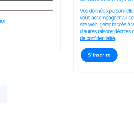
i
Vos données personnelles 
g
vous accompagner au cour
oi
a
site web, gérer l’accès à 
d’autres raisons décrites
t
de confidentialité
.
o
i
S’inscrire
r
e