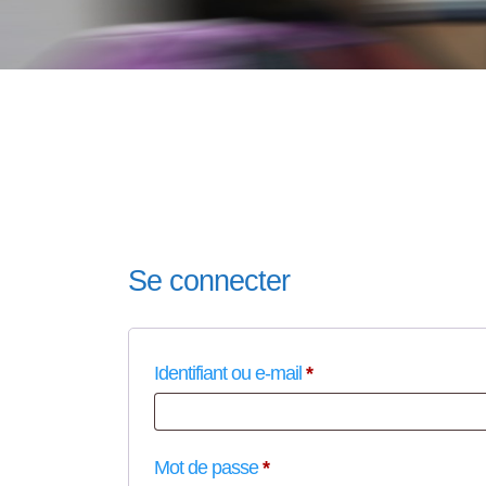
Se connecter
O
Identifiant ou e-mail
*
b
l
O
Mot de passe
*