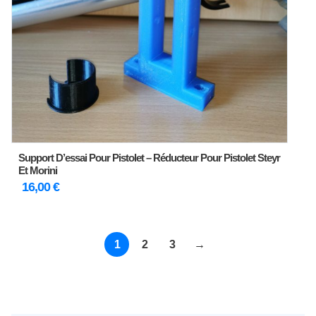
Support D’essai Pour Pistolet – Réducteur Pour Pistolet Steyr
Et Morini
16,00
€
1
2
3
→