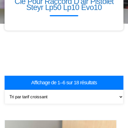
Clé Pour Raccord D’air Pistolet
Steyr Lp50 Lp10 Evo10
Accessoires 10m
Trié
Affichage de 1–6 sur 18 résultats
par
prix
croissant