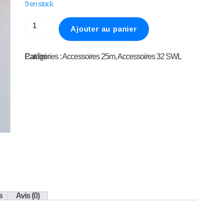
9 en stock
quantité de Embase filet à étuis PARDINI HP32
Ajouter au panier
Catégories :
Accessoires 32 SWL Pardini
Accessoires 25m
,
s
Avis (0)