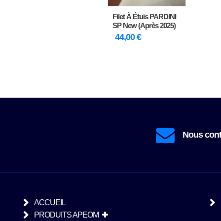
Filet À Étuis PARDINI
SP New (après 2025)
44,00
€
contact@prestatir.fr
Nous cont
ACCUEIL
PRODUITS APEOM